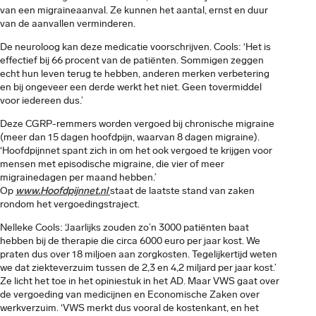
van een migraineaanval. Ze kunnen het aantal, ernst en duur
van de aanvallen verminderen.
De neuroloog kan deze medicatie voorschrijven. Cools: ‘Het is
effectief bij 66 procent van de patiënten. Sommigen zeggen
echt hun leven terug te hebben, anderen merken verbetering
en bij ongeveer een derde werkt het niet. Geen tovermiddel
voor iedereen dus.’
Deze CGRP-remmers worden vergoed bij chronische migraine
(meer dan 15 dagen hoofdpijn, waarvan 8 dagen migraine).
‘Hoofdpijnnet spant zich in om het ook vergoed te krijgen voor
mensen met episodische migraine, die vier of meer
migrainedagen per maand hebben.’
Op
www.Hoofdpijnnet.nl
staat de laatste stand van zaken
rondom het vergoedingstraject.
Nelleke Cools: ‘Jaarlijks zouden zo’n 3000 patiënten baat
hebben bij de therapie die circa 6000 euro per jaar kost. We
praten dus over 18 miljoen aan zorgkosten. Tegelijkertijd weten
we dat ziekteverzuim tussen de 2,3 en 4,2 miljard per jaar kost.’
Ze licht het toe in het opiniestuk in het AD. Maar VWS gaat over
de vergoeding van medicijnen en Economische Zaken over
werkverzuim. ‘VWS merkt dus vooral de kostenkant, en het