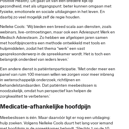
Positive Health). Dit gaat uit van een bredere kijk op
gezondheid, met als uitgangspunt: beter kunnen omgaan met
fysieke, emotionele en sociale uitdagingen in het leven. En
daarbij zo veel mogelijk zelf de regie houden.
Nelleke Cools: ‘Wij bieden een breed scala aan diensten, zoals
webinars, live-ontmoetingen, maar ook een Adviespunt Werk en
Medisch Adviesteam. Zo hebben we afgelopen jaren samen
met hoofdpijncentra een methode ontwikkeld met tools en
hulpmiddelen, zodat het thema “werk” een vast
gespreksonderwerp in de spreekkamer wordt. Het is toch een
belangrijk onderdeel van ieders leven.’
Een andere dienst is patiëntenparticipatie. ‘Met onder meer een
panel van ruim 100 mensen willen we zorgen voor meer inbreng
in wetenschappelijk onderzoek, richtlijnen en
behandelstandaarden. Dat patiënten meebeslissen is
noodzakelijk, omdat hun perspectief kan helpen de
zorgkwaliteit te verbeteren.’
Medicatie-afhankelijke hoofdpijn
Meebeslissen is één. Maar daarvóór ligt er nog een uitdaging:
hulp zoeken. Volgens Nelleke Cools duurt het lang voor iemand
met hoofdpijn in de spreekkamer belandt. ‘Slechts 1 op de 10