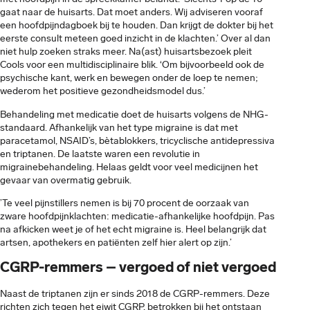
gaat naar de huisarts. Dat moet anders. Wij adviseren vooraf
een hoofdpijndagboek bij te houden. Dan krijgt de dokter bij het
eerste consult meteen goed inzicht in de klachten.’ Over al dan
niet hulp zoeken straks meer. Na(ast) huisartsbezoek pleit
Cools voor een multidisciplinaire blik. ‘Om bijvoorbeeld ook de
psychische kant, werk en bewegen onder de loep te nemen;
wederom het positieve gezondheidsmodel dus.’
Behandeling met medicatie doet de huisarts volgens de NHG-
standaard. Afhankelijk van het type migraine is dat met
paracetamol, NSAID’s, bètablokkers, tricyclische antidepressiva
en triptanen. De laatste waren een revolutie in
migrainebehandeling. Helaas geldt voor veel medicijnen het
gevaar van overmatig gebruik.
’Te veel pijnstillers nemen is bij 70 procent de oorzaak van
zware hoofdpijnklachten: medicatie-afhankelijke hoofdpijn. Pas
na afkicken weet je of het echt migraine is. Heel belangrijk dat
artsen, apothekers en patiënten zelf hier alert op zijn.’
CGRP-remmers – vergoed of niet vergoed
Naast de triptanen zijn er sinds 2018 de CGRP-remmers. Deze
richten zich tegen het eiwit CGRP, betrokken bij het ontstaan