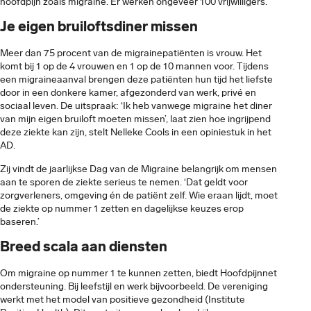
hoofdpijn zoals migraine. Er werken ongeveer 100 vrijwilligers.
Je eigen bruiloftsdiner missen
Meer dan 75 procent van de migrainepatiënten is vrouw. Het
komt bij 1 op de 4 vrouwen en 1 op de 10 mannen voor. Tijdens
een migraineaanval brengen deze patiënten hun tijd het liefste
door in een donkere kamer, afgezonderd van werk, privé en
sociaal leven. De uitspraak: ‘Ik heb vanwege migraine het diner
van mijn eigen bruiloft moeten missen’, laat zien hoe ingrijpend
deze ziekte kan zijn, stelt Nelleke Cools in een opiniestuk in het
AD.
Zij vindt de jaarlijkse Dag van de Migraine belangrijk om mensen
aan te sporen de ziekte serieus te nemen. ‘Dat geldt voor
zorgverleners, omgeving én de patiënt zelf. Wie eraan lijdt, moet
de ziekte op nummer 1 zetten en dagelijkse keuzes erop
baseren.’
Breed scala aan diensten
Om migraine op nummer 1 te kunnen zetten, biedt Hoofdpijnnet
ondersteuning. Bij leefstijl en werk bijvoorbeeld. De vereniging
werkt met het model van positieve gezondheid (Institute