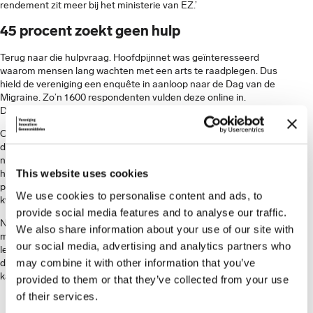
rendement zit meer bij het ministerie van EZ.’
45 procent zoekt geen hulp
Terug naar die hulpvraag. Hoofdpijnnet was geïnteresseerd
waarom mensen lang wachten met een arts te raadplegen. Dus
hield de vereniging een enquête in aanloop naar de Dag van de
Migraine. Zo’n 1600 respondenten vulden deze online in.
De
resultaten
waren opzienbarend.
Ongeveer 60 procent wacht ruim een jaar voordat ze naar de
dokter gaan. Eenmaal in de spreekkamer worden de klachten
niet altijd serieus genomen. Maar liefst 45 procent met ernstige
This website uses cookies
hoofdpijn heeft nog nooit de huisarts hiervoor bezocht. 46
procent zegt te hebben leren leven met hun klachten, en een
We use cookies to personalise content and ads, to
kwart heeft er geen vertrouwen in dat het consult iets oplevert.
provide social media features and to analyse our traffic.
Nelleke Cools pleit ervoor de klachten serieus te nemen. ‘Er zijn
We also share information about your use of our site with
medicijnen die de migraine kunnen verlichten en de
our social media, advertising and analytics partners who
levenskwaliteit sterk kunnen verbeteren.’ Bovendien vindt ze
may combine it with other information that you’ve
dat in de opleiding en nascholing van huisartsen meer aandacht
kan worden besteed aan deze impactvolle hersenziekte.
provided to them or that they’ve collected from your use
of their services.