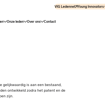
VIG Ledennet
Young Innovators 
en
Onze leden
Over ons
Contact
e gelijkwaardig is aan een bestaand,
den ontwikkeld zodra het patent en de
n zijn.​