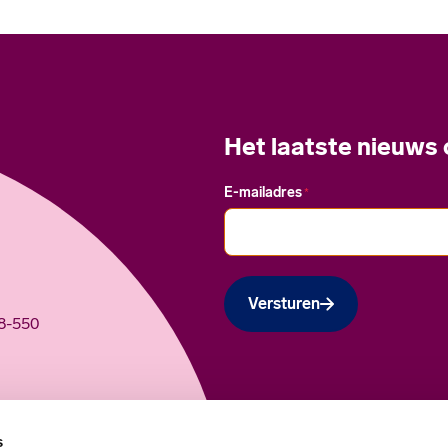
Het laatste nieuws
E-mailadres
*
Versturen
48-550
esmiddelen.
s