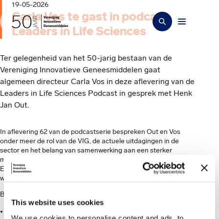
19-05-2026
Carla Vos te gast in podcast
Leaders in Life Sciences
Ter gelegenheid van het 50-jarig bestaan van de
Vereniging Innovatieve Geneesmiddelen gaat
algemeen directeur Carla Vos in deze aflevering van de
Leaders in Life Sciences Podcast in gesprek met Henk
Jan Out.
In aflevering 62 van de podcastserie bespreken Out en Vos
onder meer de rol van de VIG, de actuele uitdagingen in de
sector en het belang van samenwerking aan een sterker
maatschappelijk vertrouwen in innovatieve geneesmiddelen.
Een open en persoonlijk gesprek over waar de sector staat en
waar we naartoe willen.
Beluister de aflevering op één van de volgende platformen:
This website uses cookies
Website Leaders in Life Sciences
We use cookies to personalise content and ads, to