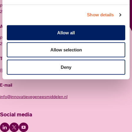
Postbus 11633
2502 AP Den Haag
Show details
Adres
Allow all
Prinses Beatrixlaan 548-550
2595 BM Den Haag
Allow selection
Telefoon
Deny
(070) 313 22 22
E-mail
info@innovatievegeneesmiddelen.nl
Social media