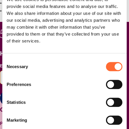
Spotify
provide social media features and to analyse our traffic.
Apple Podcasts
We also share information about your use of our site with
our social media, advertising and analytics partners who
may combine it with other information that you’ve
provided to them or that they’ve collected from your use
of their services.
Het laatste nieuws ontvangen?
Consent
E-mailadres
Necessary
*
Selection
Preferences
Versturen
Statistics
Contact
Marketing
Postadres