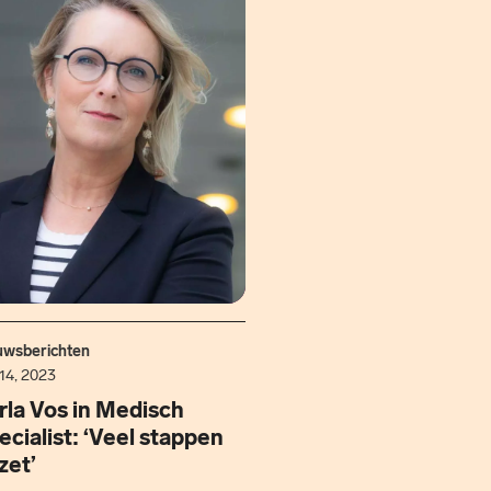
uwsberichten
14, 2023
rla Vos in Medisch
ecialist: ‘Veel stappen
zet’