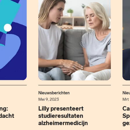
Nieuwsberichten
Nie
Mei 9, 2023
Mrt 
ng:
Lilly presenteert
Ca
dacht
studieresultaten
Sp
alzheimermedicijn
ge