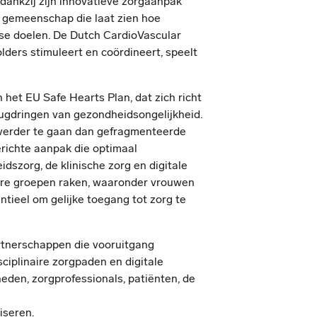
 dankzij zijn innovatieve zorgaanpak
 gemeenschap die laat zien hoe
se doelen. De Dutch CardioVascular
ders stimuleert en coördineert, speelt
n het EU Safe Hearts Plan, dat zich richt
rugdringen van gezondheidsongelijkheid.
verder te gaan dan gefragmenteerde
richte aanpak die optimaal
szorg, de klinische zorg en digitale
are groepen raken, waaronder vrouwen
tieel om gelijke toegang tot zorg te
artnerschappen die vooruitgang
ciplinaire zorgpaden en digitale
den, zorgprofessionals, patiënten, de
iseren.