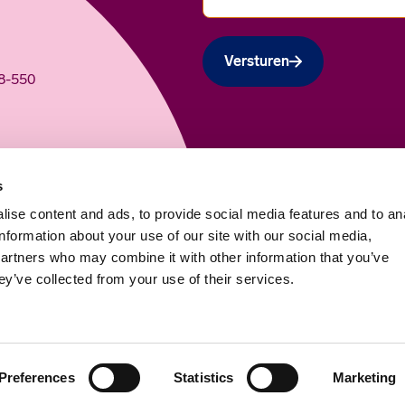
Versturen
48-550
esmiddelen.
s
ise content and ads, to provide social media features and to an
information about your use of our site with our social media,
partners who may combine it with other information that you’ve
ey’ve collected from your use of their services.
Preferences
Statistics
Marketing
menwerking
Lees meer over De Code