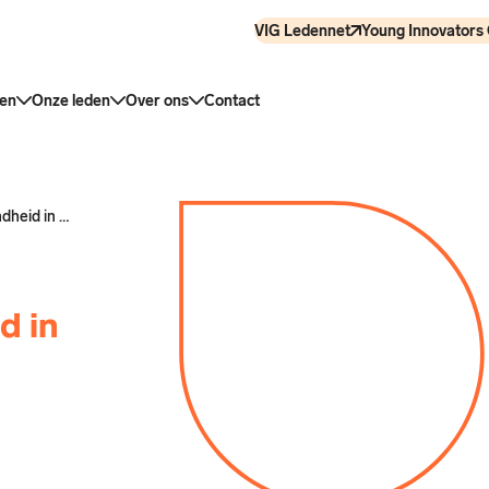
VIG Ledennet
Young Innovators 
en
Onze leden
Over ons
Contact
Naar een betere cardiovasculaire gezondheid in Nederland
d in