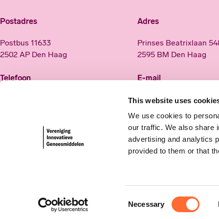
Postadres
Adres
Postbus 11633
Prinses Beatrixlaan 5
2502 AP Den Haag
2595 BM Den Haag
Telefoon
E-mail
(070) 313 22 22
info@innovatievegene
This website uses cookie
nl
We use cookies to personal
our traffic. We also share 
advertising and analytics 
Social media
provided to them or that th
Consent
Necessary
Copyright © Vereniging Innovatieve Geneesmiddelen |
Sa
Selection