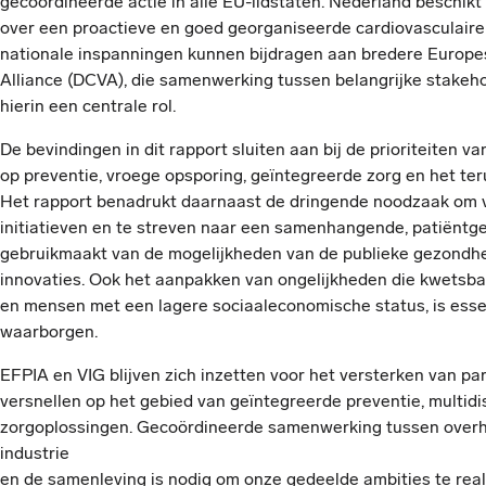
gecoördineerde actie in alle EU-lidstaten. Nederland beschikt
over een proactieve en goed georganiseerde cardiovasculaire
nationale inspanningen kunnen bijdragen aan bredere Europe
Alliance (DCVA), die samenwerking tussen belangrijke stakehol
hierin een centrale rol.
De bevindingen in dit rapport sluiten aan bij de prioriteiten va
op preventie, vroege opsporing, geïntegreerde zorg en het te
Het rapport benadrukt daarnaast de dringende noodzaak om 
initiatieven en te streven naar een samenhangende, patiëntge
gebruikmaakt van de mogelijkheden van de publieke gezondheid
innovaties. Ook het aanpakken van ongelijkheden die kwetsb
en mensen met een lagere sociaaleconomische status, is essen
waarborgen.
EFPIA en VIG blijven zich inzetten voor het versterken van p
versnellen op het gebied van geïntegreerde preventie, multidis
zorgoplossingen. Gecoördineerde samenwerking tussen overhe
industrie
en de samenleving is nodig om onze gedeelde ambities te real