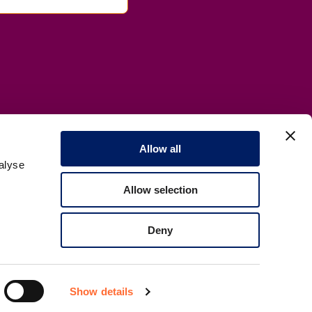
Allow all
alyse
Allow selection
Deny
Show details
Made by
Elephant